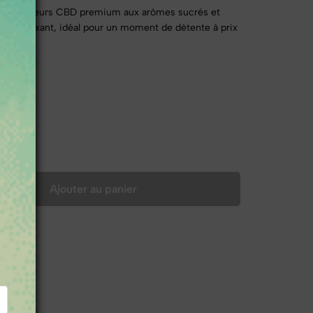
petites fleurs CBD premium aux arômes sucrés et
d et relaxant, idéal pour un moment de détente à prix
Ajouter au panier
CBD