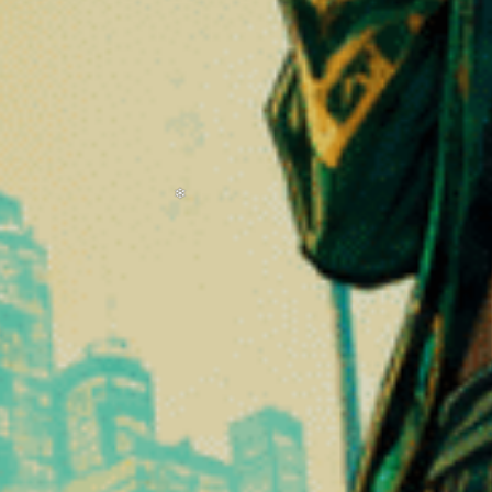
m plus accessible.
nt de détente
appréciés pour :
❆
ent terreux