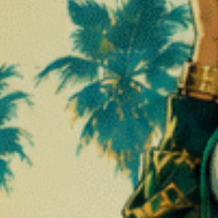
ar :
et modernes.
en format compact
es mêmes cultures que les fleurs classiques :