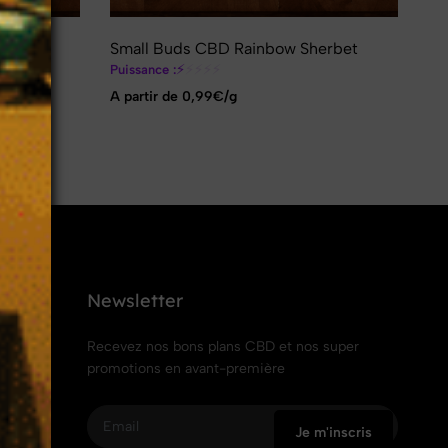
Small Buds CBD Rainbow Sherbet
Pr
⚡
⚡
⚡
⚡
⚡
Puissance :
A p
A partir de 0,99€/g
Newsletter
Recevez nos bons plans CBD et nos super
promotions en avant-première
Je m'inscris