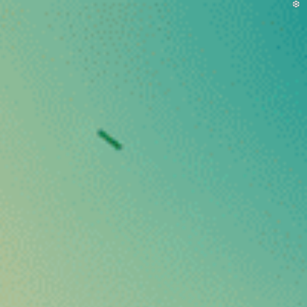
Livraison offerte dès 49€ !
Je commande
nts Alimentaires
Boissons & Alimentaires
Champignons Ada
oot Cookies
Small Buds CBD Gi
⚡
⚡
⚡
⚡
⚡
Puissance :
A partir de 0,99€/