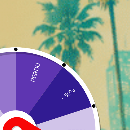
Une solution idéale pour profiter d’une fleur CBD premiu
Une fleur idéale pour un mome
Les Small Buds Girl Scoot Cookies sont particulièrement 
Leur richesse aromatique
Leur profil relaxant
Leur côté gourmand et accessible
Leur utilisation quotidienne
Caractéristiques du produit
Nom : Small Buds CBD Girl Scoot Cookies
❅
Type : Fleur CBD Small Buds
Profil aromatique : Cookies, sucré, crémeux, légèrem