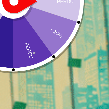
Format : Petites têtes compactes
Intensité : Modérée à marquée
Utilisation : Détente
Vente : à l’unité
Pourquoi choisir les Small Buds
Choisir les
Small Buds CBD Girl Scoot Cookies
, c’est p
profils Cookies riches et savoureux.
Informations complémentaires
Avis (0)