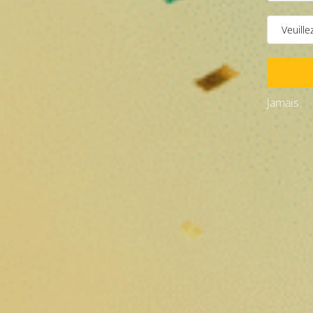
Jamais
Description
Small Buds CBD Girl Scoot Coo
Découvrez les
Small Buds CBD Girl Scoot Cookies
, une
par ses notes gourmandes, sucrées et légèrement biscui
Grâce à leur format compact, les Small Buds permettent d
Girl Scoot Cookies : un profil 