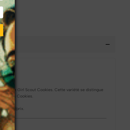
ium
omatique Girl Scout Cookies. Cette variété se distingue
nétiques Cookies.
qualité/prix.