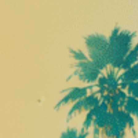
Les
Small Buds CBD Girl Scoot Cookies
se distinguent p
Arômes sucrés et biscuités
Notes crémeuses et légèrement terreuses
Profil gourmand type cookies
Fleur compacte et résineuse
Une variété idéale pour les amateurs de saveurs riches 
Small Buds : qualité premium 
Les small buds correspondent à de petites têtes issues d
Même génétique
Même profil aromatique
Format plus compact
Excellent rapport qualité/prix