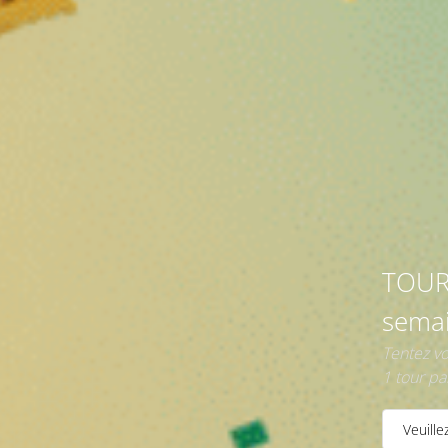
Livraison
Rapide
TOUR
semai
Tentez v
1 tour pa