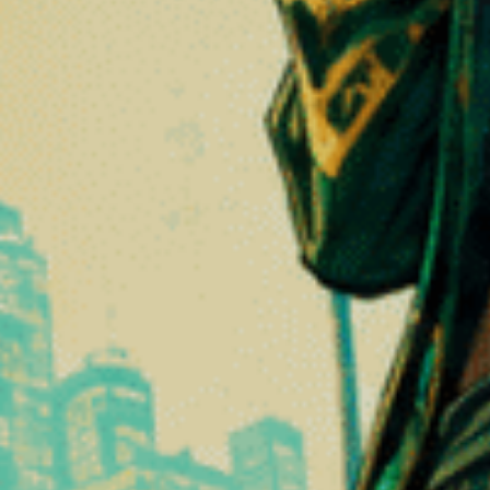
e, seguita da un gusto persistente che fonde la freschezza dei frutt
 dei
fiori di CBD
gourmet
 premium
ibile. Le sue cime sono compatte, ben formate e ricoperte da un gen
ore
e la sua concentrazione di cannabinoidi e terpeni.