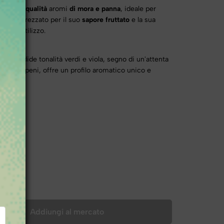
e di alta qualità
aromi
di mora e panna
, ideale per
olto apprezzato per il suo
sapore fruttato
e la sua
primo utilizzo.
 splendide tonalità verdi e viola, segno di un'attenta
ca di terpeni, offre un profilo aromatico unico e
Addiungi al mercato