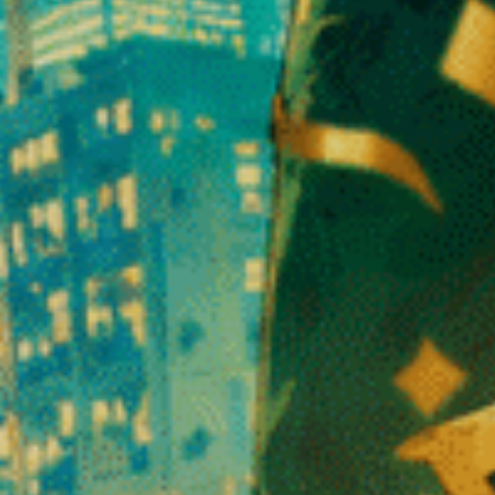
r favorire un momento di calma dopo una giornata intensa.
ondizioni di coltivazione. Blackberry Cream viene coltivata secondo sta