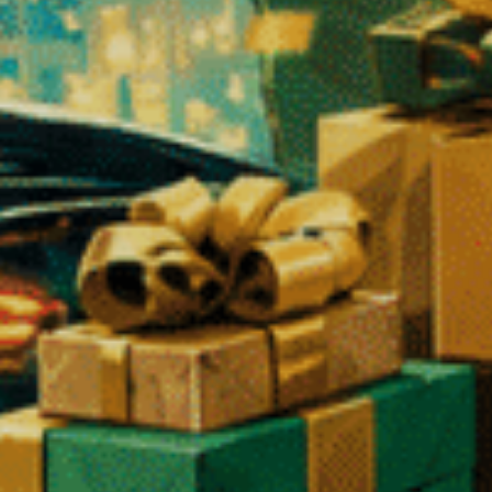
ti chiusi, il che si traduce in fiori più densi, più ricchi di terpeni e
ream CBD?
errose o legnose, Blackberry Cream offre un'esperienza gustativa diversa
❄
e una perfetta omogeneità.
à offre un eccellente equilibrio tra sapore ed effetti.
rne la conformità.