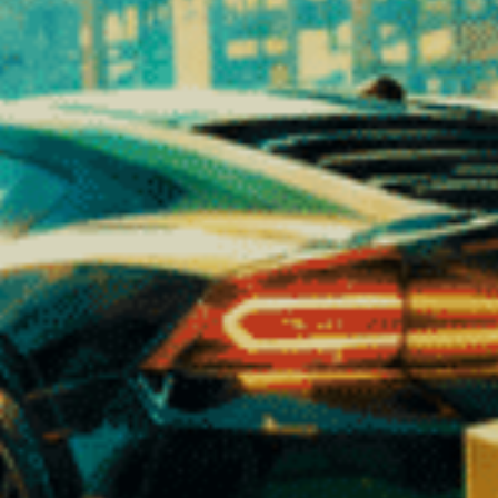
La versione premium viene generalmente coltivata in ambien
Perché scegliere Blackberry C
1. Una varietà gourmet e originale
A differenza delle classiche fragranze floreali con note t
2. Qualità premium costante
Ogni lotto viene accuratamente selezionato per garantir
3. Un fiore adatto a tutti
Che siate consumatori principianti o esperti, questa variet
4. Un prodotto legale e controllato
Tutti i prodotti vengono testati in laboratorio per garanti
Suggerimenti per l'utilizzo