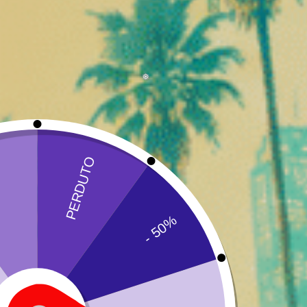
Crema morbida e avvolgente
Delicati tocchi floreali
In bocca:
Blackberry Cream offre un'inalazione morbida e piacevol
crea un'esperienza gustativa unica, ideale per gli amanti
Estetica accattivante e qualità
Visivamente, Blackberry Cream è immediatamente riconosc
Caratteristiche visive:
Gemme dense e voluminose
Colore verde intenso con sfumature violacee
pistilli arancioni visibili
Elevato contenuto di resina
Questa abbondanza di tricomi testimonia la qualità del
fi