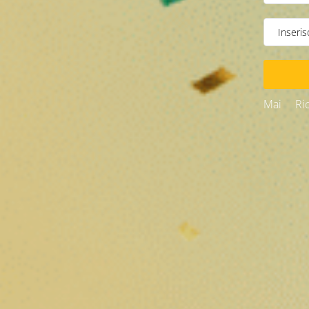
Mai
Ri
Descrizione
Fiori di CBD al gusto di crema di more: una varietà prem
Un'esperienza sensoriale unica 