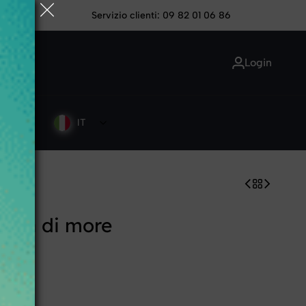
ordinando
Servizio clienti: 09 82 01 06 86
Login
CBD
IT
crema di more