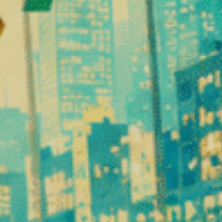
Effetti avvertiti:
Rilassamento mentale
Sollievo dallo stress
Rilassamento del corpo
Una sensazione di benessere generale
Questa varietà viene spesso utilizzata a fine giornata pe
Metodi di coltivazione
La qualità di un fiore di CBD dipende direttamente dalle c
Possibili tipologie di coltivazione:
Coltivazione indoor: controllo totale dei parametri
Serra: un equilibrio tra natura e controllo
All'aperto: coltivazione naturale