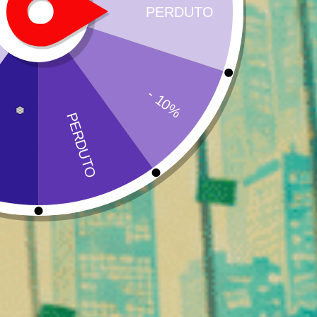
Livelli di CBD e conformità lega
La crema al CBD al gusto di mora è pienamente conforme 
paesi europei.
Punti chiave:
Contenuto di CBD: varia a seconda del lotto (spesso tra
THC: < 0,3%
Prodotto legale al 100%
Senza effetti psicotropi
Questo fiore permette quindi di godere dei benefici del c
Effetti e sensazioni
La crema al CBD al gusto di mora è particolarmente apprezza
l'uso quotidiano.