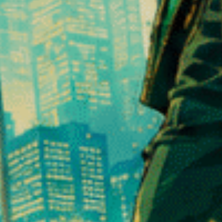
le
alle normative europee vigenti. Contiene meno dello 0,3% di THC, gara
❆
 il 10% e il 15%)
annabidiolo senza alterare lo stato di coscienza.
ta per i suoi effetti rilassanti e lenitivi. Agisce gradualmente, senza 