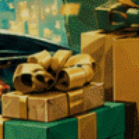
 Wirkung in Verbindung gebracht und ist ideal zum Abschalten, ohne da
lez THCX Prerolls entscheiden?
n.
❄