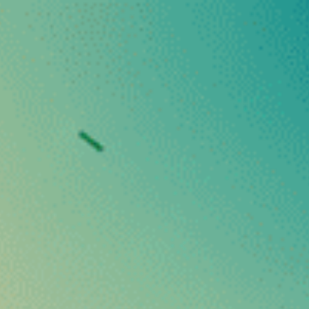
hten Sie, dass bei Bestsellern mit dem VibeWelcom-Code ein Aufsch
rgänzungsmittel
Getränke & Speisen
Adaptogene Pilze
C
THCX
Prerolls Zkittlez T
Ab 9 €
Zkittlez THCX Prerolls
– eine Explosi