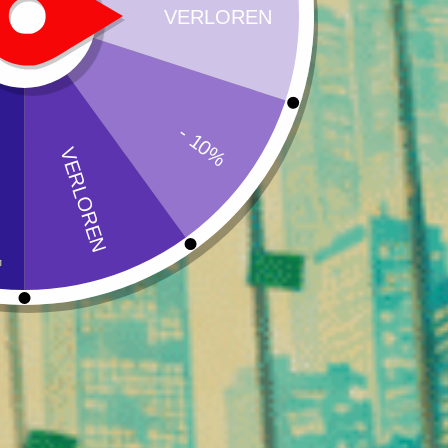
THCX-Eigenschaften:
Intensivere Wirkung als bei herkömmlichem CBD
Potenziell verbesserte Bioverfügbarkeit
Schnellere und ausgeprägtere Empfindungen
Ein intensiveres Erlebnis
Bei Zkittlez THCX Prerolls wird die Infusion homogen d
Zusammensetzung und Qualitä
Diese Prerolls werden nach hohen Standards hergestellt, 
Merkmale :
Ausgewählte CBD-Blüten von Zkittlez
Homogene THCX-Infusion
Keine chemischen Zusätze
Premium-Papier mit integriertem Filter