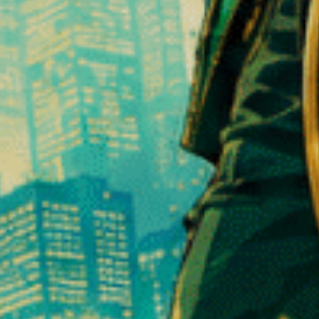
urchgeführt, um eine gleichmäßige Diffusion bei jeder Anwendung zu 
t
❆
um ein erstklassiges Erlebnis zu garantieren.