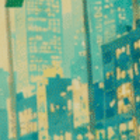
Das Ergebnis ist ein sauberes, stabiles und angenehm i
Tarife und Einhaltung
Wichtige Informationen:
THC-Gehalt: weniger als 0,3 % (gemäß europäischen 
THCX-Gehalt: variabel je nach Charge
Das Produkt entspricht den Vorschriften (gemäß der
⚠️ Hinweis: Bei einigen Cannabinoiden der neuen Genera
Wirkungen und Empfindungen
Zkittlez THCX Prerolls werden besonders für ihre Intens
Spürbare Auswirkungen:
Schnelle Entspannung