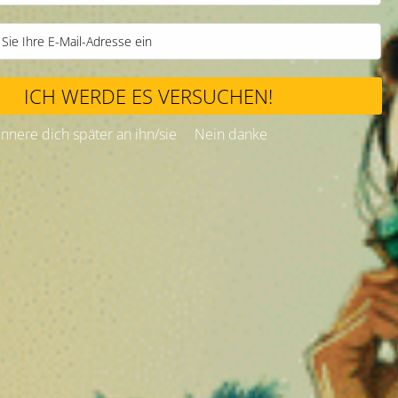
ICH WERDE ES VERSUCHEN!
Erinnere dich später an ihn/sie
Nein danke
, moderne Intensität und absoluter Komfort
lez-Erlebnis, angereichert mit THCX
tion von Hanfprodukten, die
einfache Anwendung
,
erhöhte Potenz
un
hnen, eine legendäre Sorte, angereichert mit THCX – einem modernen
d tropischen Aromen, wird hier in einer intensiveren Version neu inter