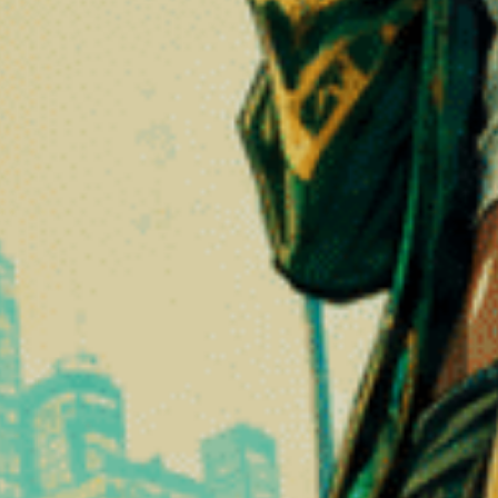
chtiger Geschmacksexplosion, die oft mit einer Mischung aus tropisc
 Zkittlez, das für seinen intensiven, „bonbonartigen“ Geschmack beka
nelligkeit und Effizienz
r Zubereitung verbundenen Einschränkungen zu beseitigen.
ollt, um ein gleichmäßiges und angenehmes Hörerlebnis zu gewährleis
 Hanfs
f dem Markt zunehmend Interesse weckt.