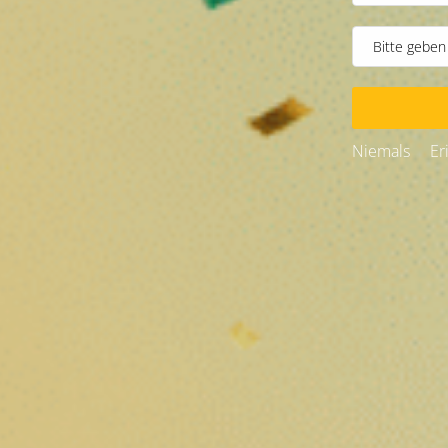
Niemals
Beschreibung
Zkittlez THCX Prerolls – Fruchtige Geschmacksexplosion
Ein sofort konsumierbares Zkitt
Zkittlez THCX Prerolls repräsentieren eine neue Genera
und sofort gebrauchsfertigen Prerolls ermöglichen es I
bekannt ist –, direkt zu genießen.
Die Zkittlez-Genetik, weltweit bekannt für ihre süßen un