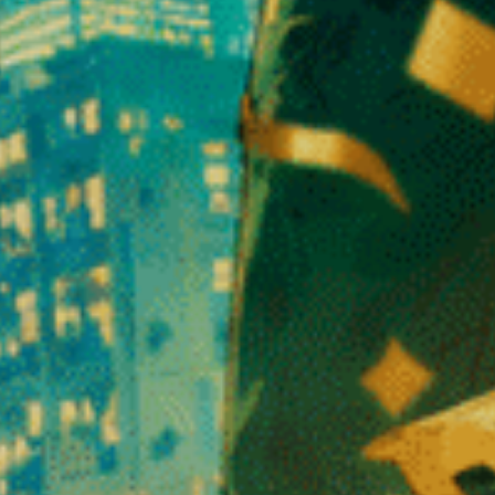
n der Anwendung befindliches Produkt.
Standards)
 geltenden Gesetzgebung)
tion können je nach Land regulatorische Änderungen gelten.
ität und Ausgewogenheit geschätzt.