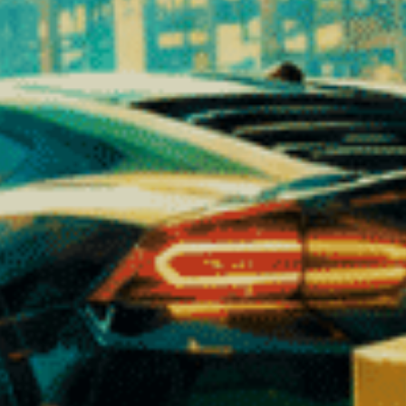
Ein ausgeprägtes Wohlbefinden
Leichte Euphorie
Geistige Ruhe
Zkittlez wird traditionell mit entspannender und sanfter
Warum sollte man sich für Zkitt
1. Eine Ultra-Gourmet-Variante
Einzigartiges fruchtiges Aroma, wie tropische Süßigkeite
2. Ein intensiveres Erlebnis
THCX macht wirklich einen Unterschied.
3. Extrem einfach zu bedienen
Verzehrfertig, keine Zubereitung erforderlich.