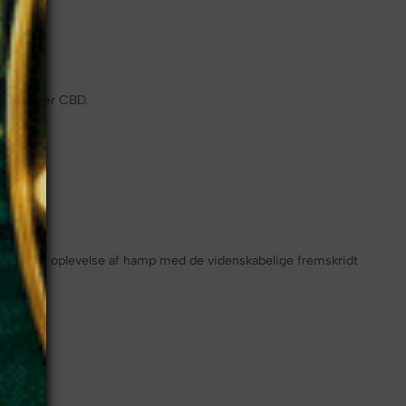
 hamp, især CBD.
aturlige oplevelse af hamp med de videnskabelige fremskridt
❆