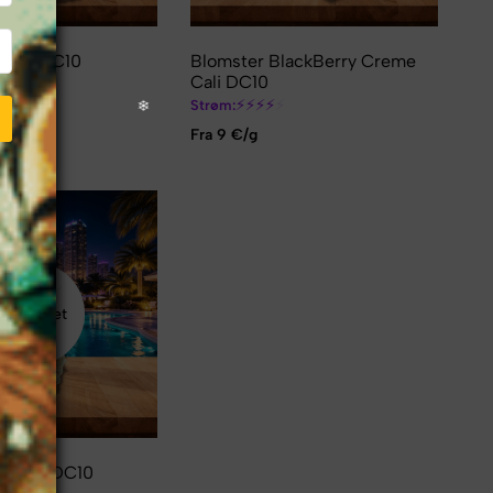
elato DC10
Blomster BlackBerry Creme
Cali DC10
⚡
⚡
⚡
⚡
⚡
⚡
Strøm:
Fra 9 €/g
Udmattet
❆
lowers DC10