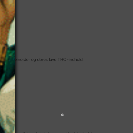
⚡
pe cannabinoider og deres lave THC-indhold.