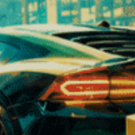
limonen
pinen
caryophyllen
linalool
Disse molekyler kan producere en bred vifte af aromaer:
frugtagtige noter
citronagtige dufte
jordagtige aromaer
krydrede detaljer
blomsternoter