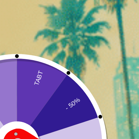
Denne proces gør det muligt at skabe en beriget blomst, der
D10-blomster repræsenterer derfor en ny kategori af produkt
Oprindelsen af ​​cannabinoiden STV
STV
-10
, også kaldet D10 i nogle sammenhænge, ​​tilhører fami
Cannabinoider er kemiske forbindelser, der naturligt producere
Cannabisplanten indeholder over
150 identificerede cannabin
CBD (cannabidiol)
THC (tetrahydrocannabinol)
CBG (cannabigerol)
CBC (cannabichromen)
CBN (cannabinol)