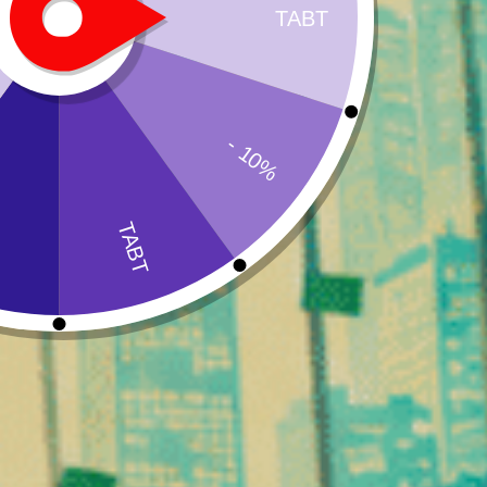
Nogle nye cannabinoider som STV-10 findes dog i ekstremt s
De udvindes derfor generelt fra transformationer eller rensni
Denne tilgang gør det muligt at producere forskellige moleky
Hvorfor er cannabinoidberigede 
Hampindustrien udvikler sig hurtigt, og nye produkter dukke
Cannabinoidberigede blomster imødekommer en voksende forbr
inden for cannabinoidindustri.
Disse produkter tilbyder flere interessante funktioner:
en naturlig base af hampblomster
en aromatisk profil rig på terpener