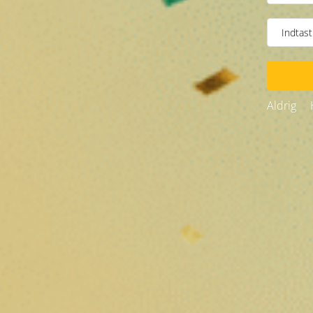
Citronmarengsblomster DC10
Zuchi Flowers DC1
⚡
⚡
⚡
⚡
⚡
⚡
⚡
⚡
⚡
⚡
Strøm:
Strøm:
Fra 9 €/g
Fra 9 €/g
Aldrig
Udmattet
Udmattet
❅
Mango Kush Blomster BZ10
Kosmiske blomster