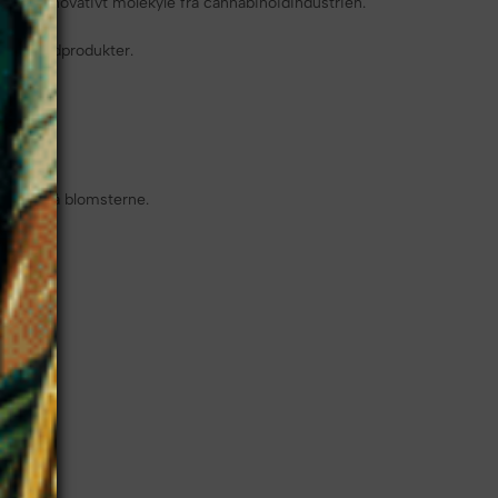
 et innovativt molekyle fra cannabinoidindustrien.
nnabinoidprodukter.
ynlige på blomsterne.