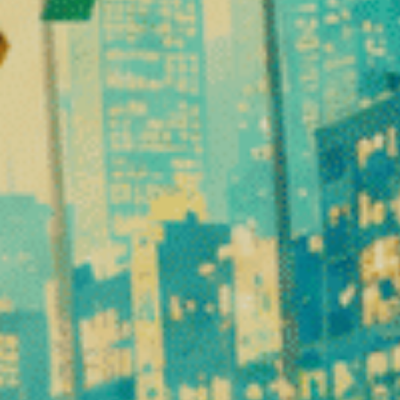
en høj koncentration af specifikke cannabinoider
en anderledes oplevelse end klassiske CBD-blomster
Denne kombination forklarer, hvorfor cannabinoidberigede bl
Terpenerne i D10-blomsterne
Terpener
i
aromaen og smagen af ​​hampblomster.
Disse aromatiske molekyler produceres naturligt af planten for
I D10-blomster bidrager terpenerne, der er til stede i den opri
Blandt de mest almindelige terpener, der findes i hampsorter, 
myrcen