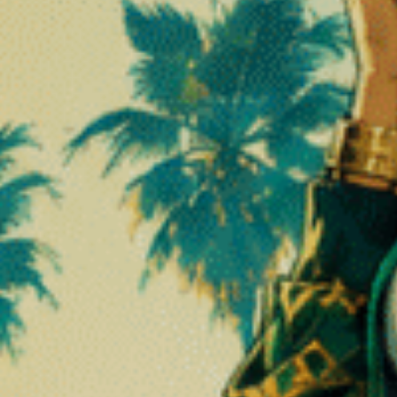
⚡
⚡
⚡
⚡
⚡
⚡
⚡
⚡
⚡
Strøm:
Strøm:
Fra 11 €/g
Fra 9 €/g
llat, der indeholder cannabinoiden
STV-10
.
r af
Cannabis sativa L.
, der dyrkes for deres rigdom af ikke-psykotro
der indeholder STV-10, for at opnå et slutprodukt, der kombinerer: