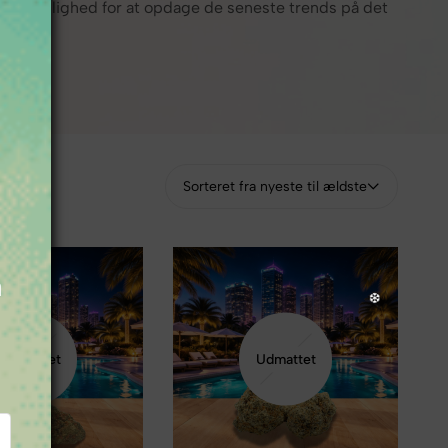
i dig mulighed for at opdage de seneste trends på det
Sorteret fra nyeste til ældste
m
Udmattet
Udmattet