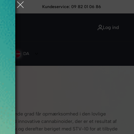
Kundeservice: 09 82 01 06 86
Log ind
DA
 i stigende grad får opmærksomhed i den lovlige
med innovative cannabinoider, der er et resultat af
genetik og derefter beriget med STV-10 for at tilbyde