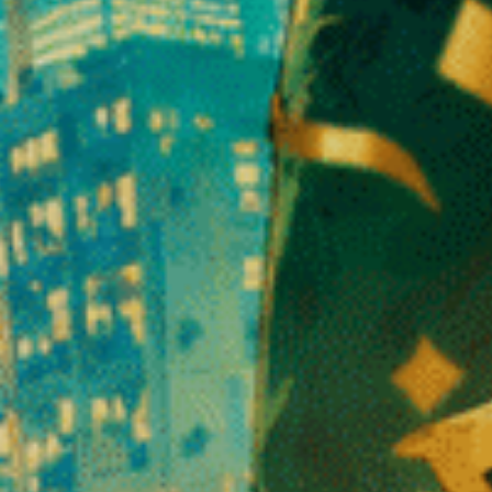
omster som D10-blomster skaber stigende interesse.
 at beskytte sig mod visse insekter og miljøfaktorer.
ndelige blomst, til at skabe en rig og kompleks aromatisk profil.
er: