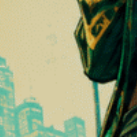
 bevarer hampens udseende og aroma, samtidig med at den inkorporerer
er, der ligger midt mellem traditionelle CBD-blomster og moderne ca
-10
lien af ​​cannabinoider udvundet af hamp.
s af cannabisplanten i trichomer, små harpiksholdige kirtler, der er s
oider
, herunder:
❆