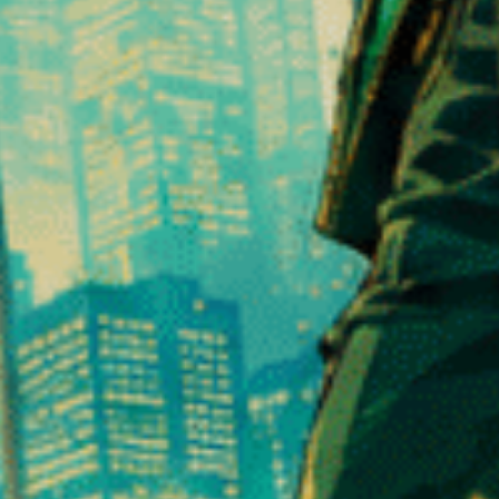
må mængder i den naturlige plante.
ngsprocesser udført ved hjælp af cannabinoider, der allerede findes i
ler, mens man bruger lovlige hampsorter.
blomster populære?
r regelmæssigt op på markedet.
ugerefterspørgsel efter innovative produkter, der kombinerer den n