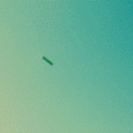
Få 10% rabat på din ordre med koden VibeWelcom
Jeg bestiller
Drikkevarer og mad
Adaptogene svampe
CBD-tilbehør
❅
Blomster D10
r beriget med
STV-10
, en næste generations cannabinoid, der
kling på CBD-markedet og kombinerer naturlige hampterpener 
lomster af høj kvalitet
, dyrket fra omhyggeligt udvalgte hamp