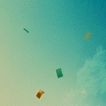
to no seu primeiro pedido com o código VibeWelcom
Estou fazendo
os alimentares
Bebidas e comidas
Cogumelos adaptogênico
Loja de CBD
❅