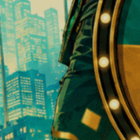
 Limão
Resina de CBD creme amarelo
Flores de 
DC10
⚡
⚡
⚡
⚡
⚡
Poder :
⚡
⚡
⚡
⚡
Poder :
A partir de 5 €/g
A partir de 
❆
À VENDA
À VENDA