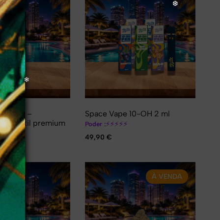
o 2 MAX –
Space Vape 10-OH 2 ml
r portátil premium
⚡
⚡
⚡
⚡
⚡
Poder :
49,90
€
À VENDA