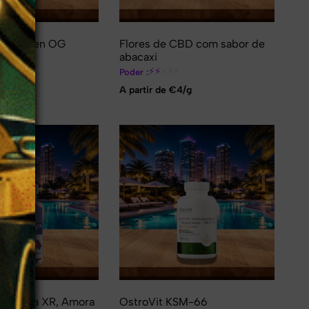
CBD Alien OG
Flores de CBD com sabor de
abacaxi
⚡
⚡
⚡
⚡
⚡
⚡
Poder :
6 €/g
❆
A partir de €4/g
❄
atonina XR, Amora
OstroVit KSM-66