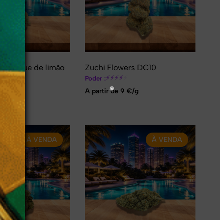
merengue de limão
Zuchi Flowers DC10
⚡
⚡
⚡
⚡
⚡
Poder :
⚡
A partir de 9 €/g
9 €/g
À VENDA
À VENDA