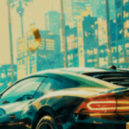
Small Buds CBD Rainbow
Flores de CBD sab
Sherbet
de amora
⚡
⚡
⚡
⚡
⚡
⚡
⚡
⚡
⚡
⚡
Poder :
Poder :
A partir de €0,99/g
A partir de 7 €/g
Chaleira elétrica Huslog de
Infusor de chá em 