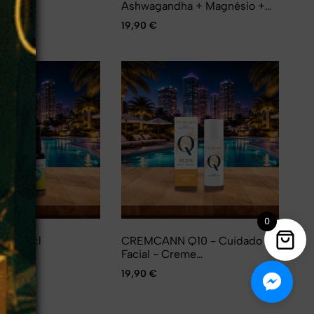
s
Ashwagandha + Magnésio +
B6 P-5-P – 90 cápsulas
19,90
€
❅
0
l – 50cl
CREMCANN Q10 - Cuidado
Facial - Creme
Antienvelhecimento
19,90
€