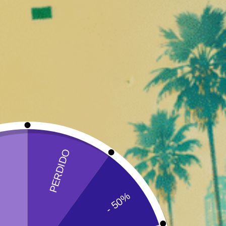
❅
Purize Extra Slim (6 mm) –
Cones RAW – Paco
Pacote com 50 filtros
unidades
9,90
€
1,50
€