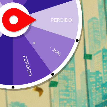
Amnesia CBD Prerolls
Resina de CBD com
Piatela
⚡
⚡
⚡
⚡
⚡
Poder :
⚡
⚡
⚡
⚡
⚡
Poder :
A partir de 5 euros
A partir de 5 €/g