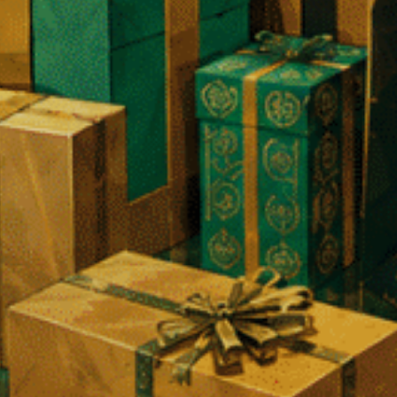
ex
Frutas Vermelhas – 90 gomas
- 60 goma
24,90
€
19,90
€
mina D3,
ACTIVECANN Gel Forte + com
Óleo Canno
sulas moles
1800mg de CBD
14,90
€
19,90
€