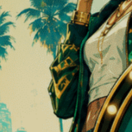
❆
te com 3
tubo de armazenamento RAW
Arizer Sol
Vaporizado
4,90
€
199,00
€
À VENDA
À VENDA