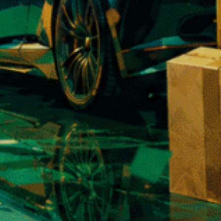
1,7L com tela sensível ao toque
inoxidável – Metalt
49,90
€
6,00
€
❅
Doctor's Best Complexo B
Doctor's Best Vita
Totalmente Ativo com
2.000 UI – 180 cáp
Quatrefolic – 60 cápsulas
24,90
€
19,90
€
vegetais