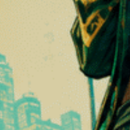
ement par le corps humain. Contrairement aux cannabinoïdes issus de 
me lorsque cela est nécessaire. Les deux principaux endocannabinoïde
s CB1 et CB2 afin de transmettre des signaux chimiques qui permette
n spécifique de l’organisme, ce qui permet d’ajuster certaines foncti
ystème endocannabinoïde. Elles sont responsables de la synthèse et d
AH est chargée de dégrader l’anandamide après son interaction avec 
 une stimulation excessive du système. Les enzymes jouent donc un rôl
ïde dans l’homéostasie
de est de maintenir l’homéostasie, c’est-à-dire l’équilibre interne 
nctionner correctement. Le système endocannabinoïde agit comme un 
u sommeil, de l’appétit, de l’humeur, de la gestion du stress et de nom
é pour rétablir un fonctionnement normal. Cette capacité d’adaptation
ïdes.