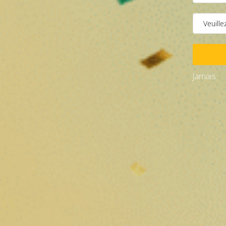
Jamais
Le système endocannabinoïde est un réseau biologique essenti
de nombreuses fonctions physiologiques. Ce système complexe 
comme le sommeil, l’humeur, l’appétit, la perception du stre
développé après l’identification des cannabinoïdes présents
système biologique permet de mieux saisir la manière dont le
domaines du bien-être et de la recherche scientifique.
Qu’est-ce que le système endoca
Le système endocannabinoïde, souvent abrégé SEC, est un sys