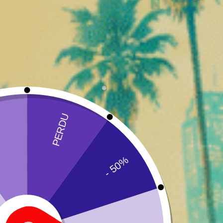
Les endocannabinoïdes
Les endocannabinoïdes sont des molécules produites naturell
endocannabinoïdes sont synthétisés directement par l’organis
souvent abrégé en 2-AG. Ces molécules se lient aux récepteur
production est généralement déclenchée en réponse à un besoi
Les enzymes métaboliques
Les enzymes constituent le troisième élément essentiel du s
derniers ont rempli leur fonction. Par exemple, l’enzyme FA
contrôler la durée d’action des endocannabinoïdes et d’éviter
endocannabinoïde.
Le rôle du système endocannabino
L’un des rôles les plus importants du système endocannabinoï
aux changements environnementaux et physiologiques pour fo
de maintenir cet équilibre. Il intervient dans la régulation d
un déséquilibre, le système endocannabinoïde peut être activ
plus à ce système dans le cadre des études sur les cannabino