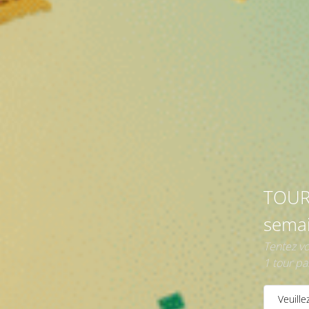
Livraison
Rapide
TOUR
semai
Tentez v
1 tour pa