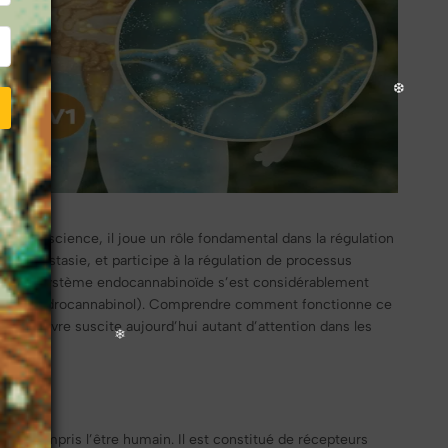
r la science, il joue un rôle fondamental dans la régulation
homéostasie, et participe à la régulation de processus
 pour le système endocannabinoïde s’est considérablement
HC (tétrahydrocannabinol). Comprendre comment fonctionne ce
u chanvre suscite aujourd’hui autant d’attention dans les
y compris l’être humain. Il est constitué de récepteurs