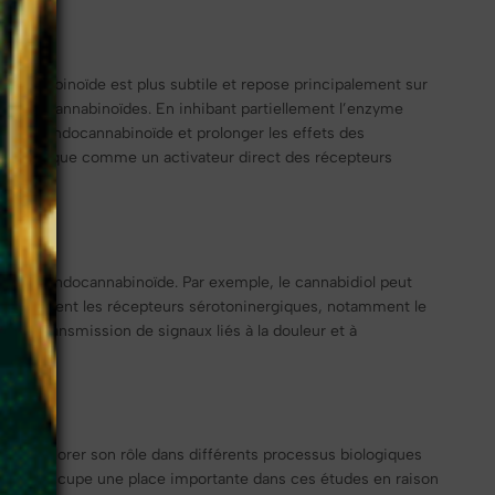
ocannabinoïde est plus subtile et repose principalement sur
es endocannabinoïdes. En inhibant partiellement l’enzyme
stème endocannabinoïde et prolonger les effets des
 plutôt que comme un activateur direct des récepteurs
stème endocannabinoïde. Par exemple, le cannabidiol peut
eurs figurent les récepteurs sérotoninergiques, notamment le
s la transmission de signaux liés à la douleur et à
ique.
 d’explorer son rôle dans différents processus biologiques
e CBD occupe une place importante dans ces études en raison