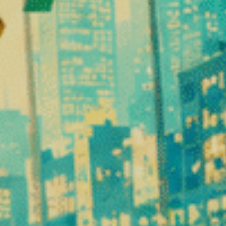
de son profil particulier et de son absence d’effet psychoacti
endocannabinoïde et contribuer à la régulation de certaines f
Pourquoi le système endocannabin
Le système endocannabinoïde constitue la clé pour comprendr
n’auraient aucun récepteur avec lequel interagir. La décou
naturels. Elle a également ouvert de nouvelles perspectives d
naturel de ce système complexe, ce qui explique l’intérêt cro
Partager:
PRÉCÉDENT
CBD vs THC : comprendre les diff
fondamentales entre ces cannabin