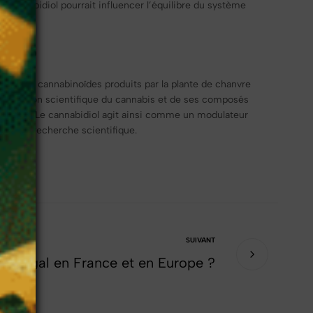
 cannabidiol pourrait influencer l’équilibre du système
e CBD
e, les cannabinoïdes produits par la plante de chanvre
réhension scientifique du cannabis et de ses composés
s humain. Le cannabidiol agit ainsi comme un modulateur
t de la recherche scientifique.
❆
SUIVANT
il légal en France et en Europe ?