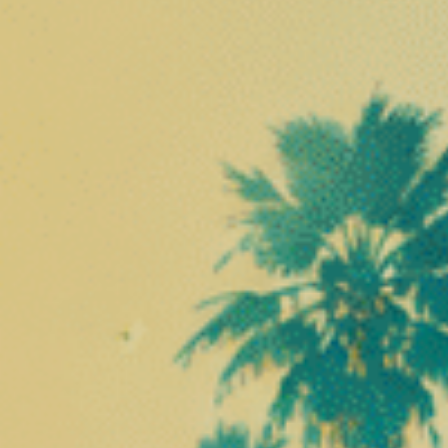
spécifiques, de molécules produites naturellement par l’org
identifié dans les années 1990 par des chercheurs qui étudia
scientifiques ont compris que le corps possédait déjà un syst
l’équilibre physiologique et intervient dans de nombreuses 
d’équilibre dynamique face aux variations internes et externes
❅
Les composants du système endo
Le système endocannabinoïde repose sur trois éléments princ
endocannabinoïdes produits naturellement par l’organisme et 
processus biologiques essentiels.
Les récepteurs cannabinoïdes
Les récepteurs cannabinoïdes sont des protéines situées à la
les cannabinoïdes. Les deux récepteurs les plus connus sont 
le cerveau, où il intervient dans la régulation de la mémoire,
périphériques, où il participe à la modulation des réponses i
l’organisme.