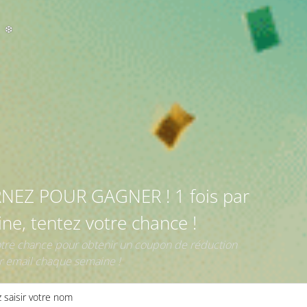
❅
NEZ POUR GAGNER ! 1 fois par
ne, tentez votre chance !
otre chance pour obtenir un coupon de réduction
r email chaque semaine !