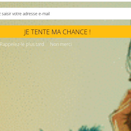
JE TENTE MA CHANCE !
Rappelez-le plus tard
Non merci
el présent dans le corps humain. Découvert relativement récemment pa
intervient dans l’équilibre global de l’organisme, également appelé 
ss ou encore certaines réponses immunitaires. L’intérêt scientifique
 dans la plante de chanvre, notamment le CBD (cannabidiol) et le T
 CBD agit dans l’organisme humain et pourquoi cette molécule issue d
nnabinoïde
tème de communication cellulaire présent chez tous les mammifères, 