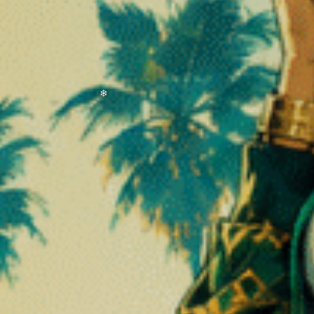
anisme appelées endocannabinoïdes, ainsi que d’enzymes chargées de 
ient les mécanismes d’action du THC dans le cerveau humain. En découv
ème biologique capable d’interagir avec des molécules similaires. Ce
fonctions du corps humain. Il agit comme un mécanisme d’ajustement 
.
❆
cannabinoïde
ipaux qui travaillent ensemble pour assurer son fonctionnement. Ces 
les enzymes responsables de leur dégradation. L’interaction entre ce
 surface de certaines cellules. Ils agissent comme des points de réce
le récepteur CB1 et le récepteur CB2. Le récepteur CB1 se trouve pr
 de l’humeur et de la perception sensorielle. Le récepteur CB2 est dav
nflammatoires et immunitaires. Ces récepteurs jouent un rôle clé dans