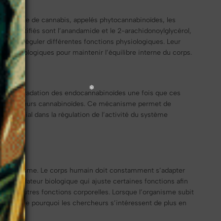
la plante de cannabis, appelés phytocannabinoïdes, les
s identifiés sont l’anandamide et le 2-arachidonoylglycérol,
nt de réguler différentes fonctions physiologiques. Leur
ons biologiques pour maintenir l’équilibre interne du corps.
e la dégradation des endocannabinoïdes une fois que ces
les récepteurs cannabinoïdes. Ce mécanisme permet de
e crucial dans la régulation de l’activité du système
de l’organisme. Le corps humain doit constamment s’adapter
régulateur biologique qui ajuste certaines fonctions afin
breuses autres fonctions corporelles. Lorsque l’organisme subit
 explique pourquoi les chercheurs s’intéressent de plus en