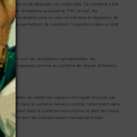
synthétiser et de dégrader ces molécules. Ce système a été
rant les récepteurs auxquels le THC se liait, les
 système endogène joue un rôle central dans la régulation de
biologique permettant de maintenir l’organisme dans un état
éléments sont les récepteurs cannabinoïdes, les
s trois composants permet au système de réguler différents
ption capables de capter les signaux chimiques envoyés par
incipalement dans le système nerveux central, notamment dans
antage présent dans le système immunitaire et dans les tissus
 la manière dont les cannabinoïdes interagissent avec