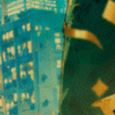
f. De nombreuses recherches portent aujourd’hui sur la manière dont le
onctions physiologiques.
oïde est essentiel pour comprendre l
e l’action du CBD dans l’organisme humain. Sans ce système biologiqu
verte du système endocannabinoïde a profondément transformé la comp
ans l’étude des interactions entre les molécules végétales et le corp
issant pour les produits à base de CBD dans le domaine du bien-être e
érences
Le CBD est-
oïdes