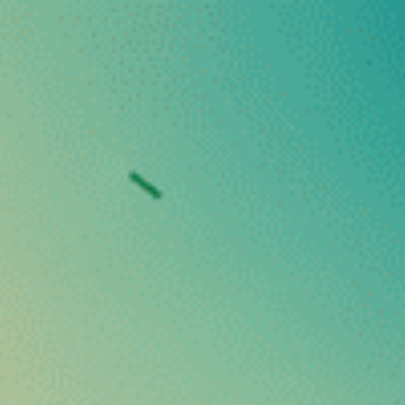
% lors de votre 1ère commande avec le code VibeWelcom
Je comman
nts Alimentaires
Boissons & Alimentaires
Champignons Ada
LES FONDAMENTAUX DU CBD
annabinoïde : comment
l’organisme humain
par
DurJulVibe
on
mars 4, 2026